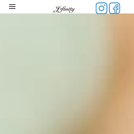
内
容
を
ス
キ
ッ
プ